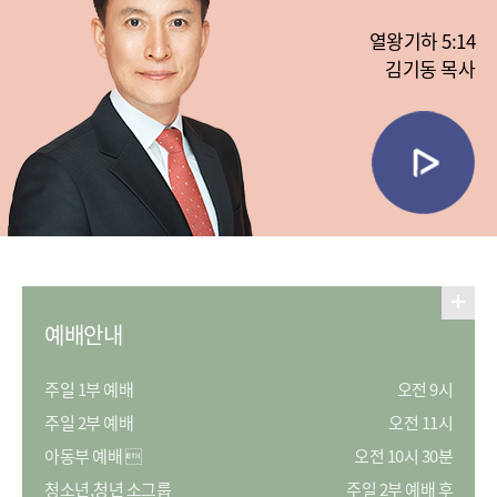
없었다
열왕기하 5:14
김기동 목사
예배안내
주일 1부 예배
오전 9시
주일 2부 예배
오전 11시
아동부 예배 
오전 10시 30분
청소년,청년 소그룹
주일 2부 예배 후