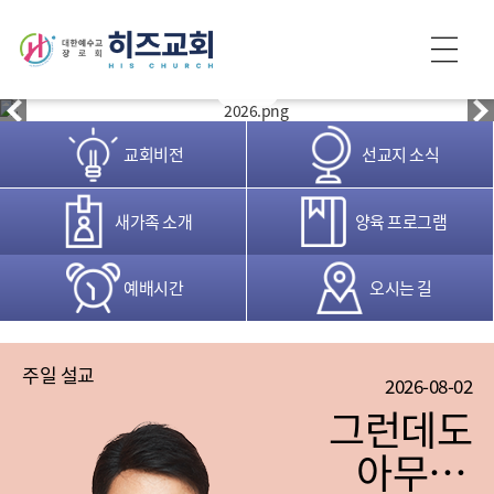
교회비전
선교지 소식
새가족 소개
양육 프로그램
예배시간
오시는 길
주일 설교
2026-08-02
그런데도
아무 일